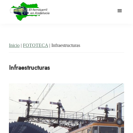
Saltar
al
contenido
El
Historia
principal
Ferrocarril
del
en
Andalucía
ferrocarril
Inicio
|
FOTOTECA
| Infraestructuras
en
Andalucía
Infraestructuras