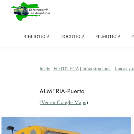
Saltar
Saltar
a
al
la
contenido
El
Historia
navegación
principal
Ferrocarril
del
en
BIBLIOTECA
DOCUTECA
FILMOTECA
principal
Andalucía
ferrocarril
en
Andalucía
Inicio
|
FOTOTECA
|
Infraestructuras
|
Líneas y 
ALMERIA-Puerto
(
Ver en Google Maps
)