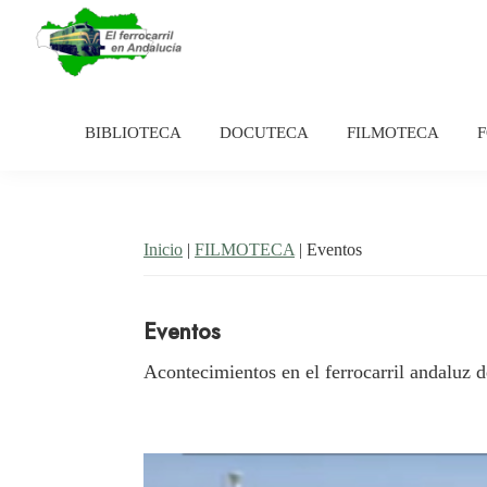
Saltar
Saltar
a
al
la
contenido
El
Historia
navegación
principal
Ferrocarril
del
en
BIBLIOTECA
DOCUTECA
FILMOTECA
principal
Andalucía
ferrocarril
en
Andalucía
Inicio
|
FILMOTECA
| Eventos
Eventos
Acontecimientos en el ferrocarril andaluz d