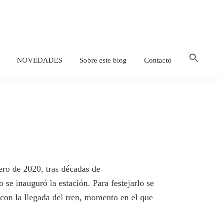
Bus
NOVEDADES
Sobre este blog
Contacto
Botón d
ero de 2020, tras décadas de
se inauguró la estación. Para festejarlo se
 con la llegada del tren, momento en el que