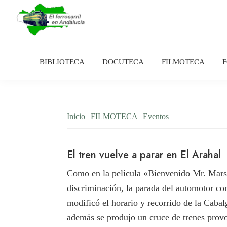
Saltar
Saltar
a
al
la
contenido
El
Historia
navegación
principal
Ferrocarril
del
en
BIBLIOTECA
DOCUTECA
FILMOTECA
principal
Andalucía
ferrocarril
en
Andalucía
Inicio
|
FILMOTECA
|
Eventos
El tren vuelve a parar en El Arahal
Como en la película «Bienvenido Mr. Marsha
discriminación, la parada del automotor con
modificó el horario y recorrido de la Cabal
además se produjo un cruce de trenes provo