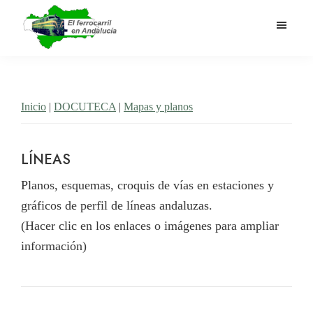
Saltar
al
contenido
El
Historia
principal
Ferrocarril
del
en
Andalucía
ferrocarril
Inicio
|
DOCUTECA
|
Mapas y planos
en
Andalucía
LÍNEAS
Planos, esquemas, croquis de vías en estaciones y
gráficos de perfil de líneas andaluzas.
(Hacer clic en los enlaces o imágenes para ampliar
información)