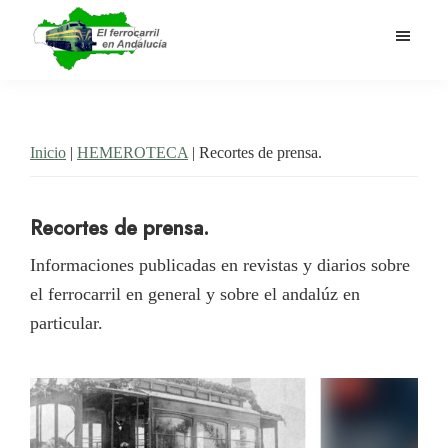
Saltar
al
contenido
El
Historia
principal
Ferrocarril
del
en
Andalucía
ferrocarril
Inicio
|
HEMEROTECA
| Recortes de prensa.
en
Andalucía
Recortes de prensa.
Informaciones publicadas en revistas y diarios sobre
el ferrocarril en general y sobre el andalúz en
particular.