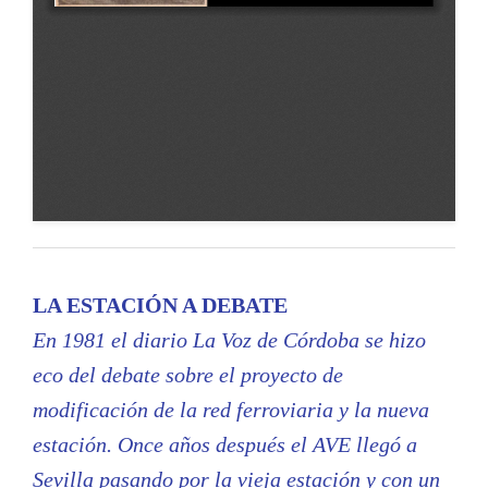
LA ESTACIÓN A DEBATE
En 1981 el diario La Voz de Córdoba se hizo
eco del debate sobre el proyecto de
modificación de la red ferroviaria y la nueva
estación. Once años después el AVE llegó a
Sevilla pasando por la vieja estación y con un