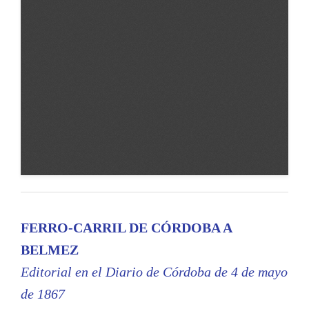
FERRO-CARRIL DE CÓRDOBA A
BELMEZ
Editorial en el Diario de Córdoba de 4 de mayo
de 1867