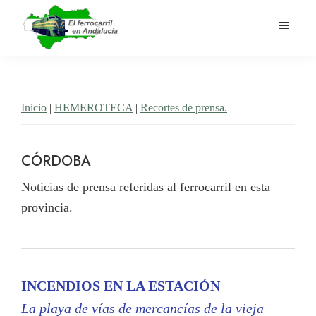
Saltar
al
contenido
El
Historia
principal
Ferrocarril
del
en
Andalucía
ferrocarril
Inicio
|
HEMEROTECA
|
Recortes de prensa.
en
Andalucía
CÓRDOBA
Noticias de prensa referidas al ferrocarril en esta
provincia.
INCENDIOS EN LA ESTACIÓN
La playa de vías de mercancías de la vieja