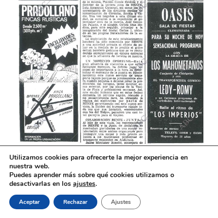
Utilizamos cookies para ofrecerte la mejor experiencia en
nuestra web.
Puedes aprender más sobre qué cookies utilizamos o
desactivarlas en los
ajustes
.
VIAJE ESPECIAL FLETADO POR LA ASAF
ENTRE CÓRDOBA Y SEVILLA
Aceptar
Rechazar
Ajustes
En 1984 se cumplía el XXV Aniversario de la