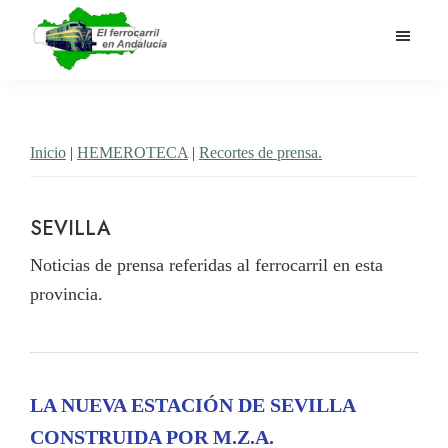
Saltar
al
contenido
El
Historia
principal
Ferrocarril
del
en
Andalucía
ferrocarril
Inicio
|
HEMEROTECA
|
Recortes de prensa.
en
Andalucía
SEVILLA
Noticias de prensa referidas al ferrocarril en esta
provincia.
LA NUEVA ESTACIÓN DE SEVILLA
CONSTRUIDA POR M.Z.A.