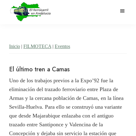
Saltar
al
contenido
El
Historia
principal
Ferrocarril
del
en
Andalucía
ferrocarril
Inicio
|
FILMOTECA
|
Eventos
en
Andalucía
El último tren a Camas
Uno de los trabajos previos a la Expo’92 fue la
eliminación del trazado ferroviario entre Plaza de
Armas y la cercana población de Camas, en la línea
Sevilla-Huelva. Para ello se construyó una variante
que desde Majarabique enlazaba con el antiguo
trazado entre Santiponce y Valencina de la
Concepción y dejaba sin servicio la estación que