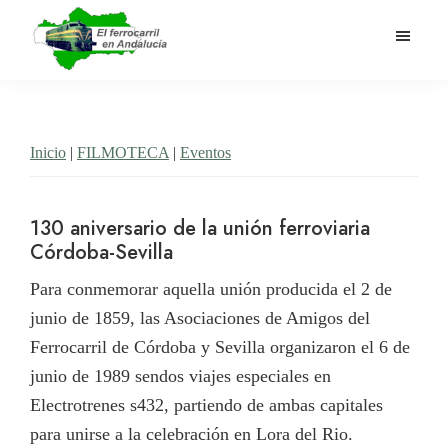
Saltar
al
contenido
El
Historia
principal
Ferrocarril
del
en
Andalucía
ferrocarril
Inicio
|
FILMOTECA
|
Eventos
en
Andalucía
130 aniversario de la unión ferroviaria
Córdoba-Sevilla
Para conmemorar aquella unión producida el 2 de
junio de 1859, las Asociaciones de Amigos del
Ferrocarril de Córdoba y Sevilla organizaron el 6 de
junio de 1989 sendos viajes especiales en
Electrotrenes s432, partiendo de ambas capitales
para unirse a la celebración en Lora del Rio.