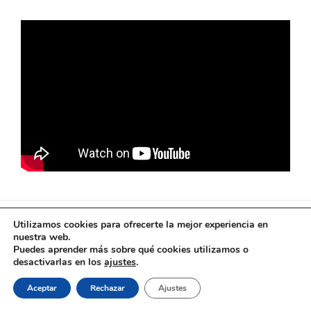
Utilizamos cookies para ofrecerte la mejor experiencia en
El ferrocarril en Andalucía © 2026
nuestra web.
Puedes aprender más sobre qué cookies utilizamos o
desactivarlas en los
ajustes
.
Aceptar
Rechazar
Ajustes