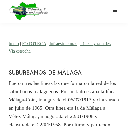
Saltar
al
contenido
El
Historia
principal
Ferrocarril
del
en
Andalucía
ferrocarril
Inicio
|
FOTOTECA
|
Infraestructuras
|
Líneas y ramales
|
en
Via estrecha
Andalucía
SUBURBANOS DE MÁLAGA
Fueron tres las líneas las que formaron la red de los
suburbanos malagueños. Por un lado estaba la línea
Málaga-Coín, inaugurada el 06/07/1913 y clausurada
en julio de 1965. Otra línea era la de Málaga a
Vélez-Málaga, inaugurada el 22/01/1908 y
clausurada el 22/04/1968. Por último y partiendo