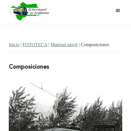
Saltar
al
contenido
El
Historia
principal
Ferrocarril
del
en
Andalucía
ferrocarril
Inicio
|
FOTOTECA
|
Material móvil
| Composiciones
en
Andalucía
Composiciones