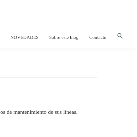
Bus
NOVEDADES
Sobre este blog
Contacto
Botón d
jos de mantenimiento de sus líneas.