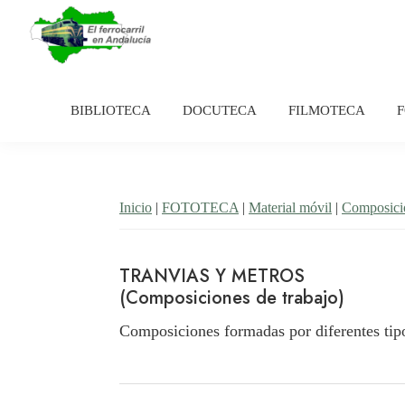
Saltar
Saltar
a
al
la
contenido
El
Historia
navegación
principal
Ferrocarril
del
en
BIBLIOTECA
DOCUTECA
FILMOTECA
principal
Andalucía
ferrocarril
en
Andalucía
Inicio
|
FOTOTECA
|
Material móvil
|
Composici
TRANVIAS Y METROS
(Composiciones de trabajo)
Composiciones formadas por diferentes tipo