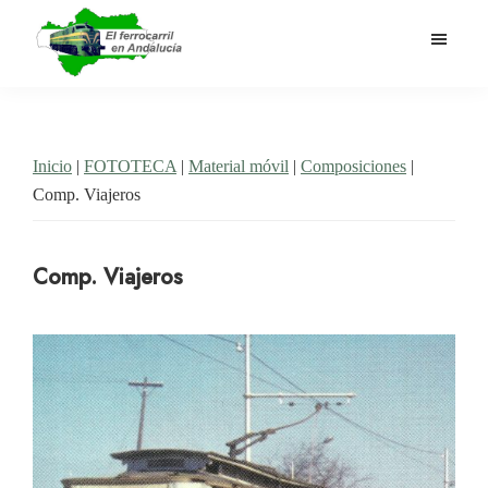
Saltar
al
contenido
El
Historia
principal
Ferrocarril
del
en
Andalucía
ferrocarril
Inicio
|
FOTOTECA
|
Material móvil
|
Composiciones
|
en
Comp. Viajeros
Andalucía
Comp. Viajeros