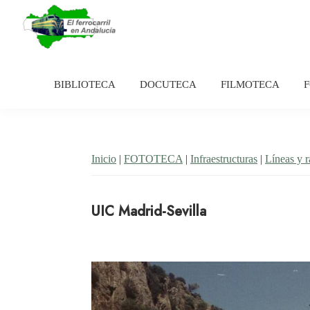
Saltar
Saltar
a
al
la
contenido
El
Historia
navegación
principal
Ferrocarril
del
en
BIBLIOTECA
DOCUTECA
FILMOTECA
principal
Andalucía
ferrocarril
en
Andalucía
Inicio
|
FOTOTECA
|
Infraestructuras
|
Líneas y 
UIC Madrid-Sevilla