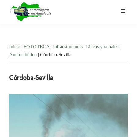
Saltar
al
contenido
El
Historia
principal
Ferrocarril
del
en
Andalucía
ferrocarril
Inicio
|
FOTOTECA
|
Infraestructuras
|
Líneas y ramales
|
en
Ancho ibérico
| Córdoba-Sevilla
Andalucía
Córdoba-Sevilla