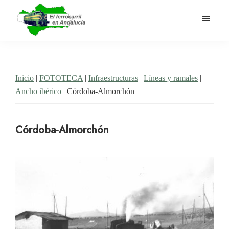
Saltar
al
contenido
El
Historia
principal
Ferrocarril
del
en
Andalucía
ferrocarril
Inicio
|
FOTOTECA
|
Infraestructuras
|
Líneas y ramales
|
en
Ancho ibérico
| Córdoba-Almorchón
Andalucía
Córdoba-Almorchón