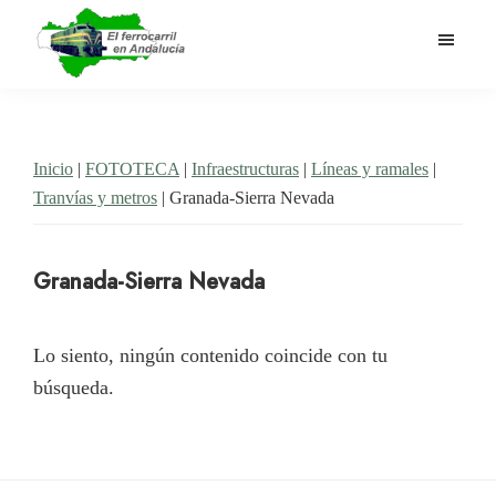
Saltar
al
contenido
El
Historia
principal
Ferrocarril
del
en
Andalucía
ferrocarril
Inicio
|
FOTOTECA
|
Infraestructuras
|
Líneas y ramales
|
en
Tranvías y metros
| Granada-Sierra Nevada
Andalucía
Granada-Sierra Nevada
Lo siento, ningún contenido coincide con tu
búsqueda.