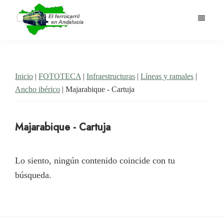
Saltar
al
contenido
El
Historia
principal
Ferrocarril
del
en
Andalucía
ferrocarril
Inicio
|
FOTOTECA
|
Infraestructuras
|
Líneas y ramales
|
en
Ancho ibérico
| Majarabique - Cartuja
Andalucía
Majarabique - Cartuja
Lo siento, ningún contenido coincide con tu
búsqueda.