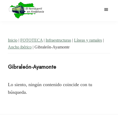
Saltar
al
contenido
El
Historia
principal
Ferrocarril
del
en
Andalucía
ferrocarril
Inicio
|
FOTOTECA
|
Infraestructuras
|
Líneas y ramales
|
en
Ancho ibérico
| Gibraleón-Ayamonte
Andalucía
Gibraleón-Ayamonte
Lo siento, ningún contenido coincide con tu
búsqueda.