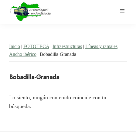
Saltar
al
contenido
El
Historia
principal
Ferrocarril
del
en
Andalucía
ferrocarril
Inicio
|
FOTOTECA
|
Infraestructuras
|
Líneas y ramales
|
en
Ancho ibérico
| Bobadilla-Granada
Andalucía
Bobadilla-Granada
Lo siento, ningún contenido coincide con tu
búsqueda.