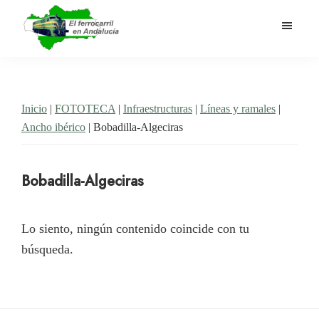
Saltar
al
contenido
El
Historia
principal
Ferrocarril
del
en
Andalucía
ferrocarril
Inicio
|
FOTOTECA
|
Infraestructuras
|
Líneas y ramales
|
en
Ancho ibérico
| Bobadilla-Algeciras
Andalucía
Bobadilla-Algeciras
Lo siento, ningún contenido coincide con tu
búsqueda.