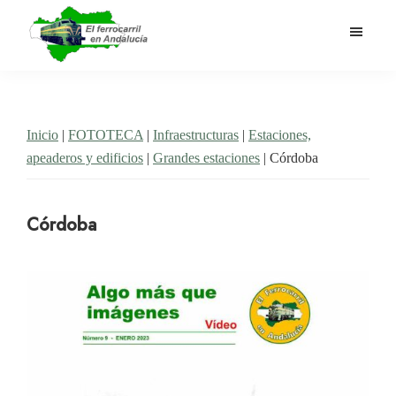
Saltar
al
contenido
El
Historia
principal
Ferrocarril
del
en
Andalucía
ferrocarril
Inicio
|
FOTOTECA
|
Infraestructuras
|
Estaciones,
en
apeaderos y edificios
|
Grandes estaciones
| Córdoba
Andalucía
Córdoba