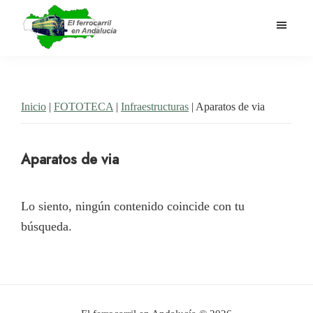
Saltar
al
contenido
El
Historia
principal
Ferrocarril
del
en
Andalucía
ferrocarril
Inicio
|
FOTOTECA
|
Infraestructuras
| Aparatos de via
en
Andalucía
Aparatos de via
Lo siento, ningún contenido coincide con tu
búsqueda.