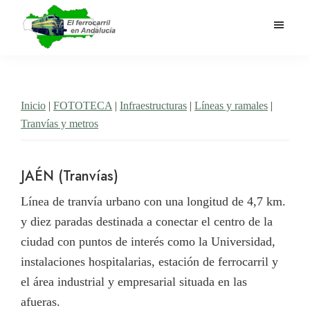
Saltar
al
contenido
El
Historia
principal
Ferrocarril
del
en
Andalucía
ferrocarril
Inicio
|
FOTOTECA
|
Infraestructuras
|
Líneas y ramales
|
en
Tranvías y metros
Andalucía
JAÉN (Tranvías)
Línea de tranvía urbano con una longitud de 4,7 km.
y diez paradas destinada a conectar el centro de la
ciudad con puntos de interés como la Universidad,
instalaciones hospitalarias, estación de ferrocarril y
el área industrial y empresarial situada en las
afueras.