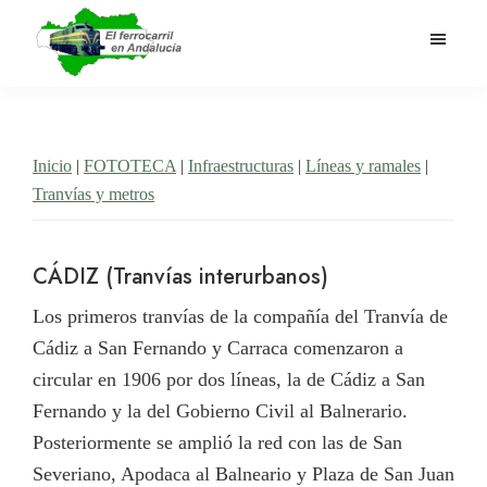
Saltar
al
contenido
El
Historia
principal
Ferrocarril
del
en
Andalucía
ferrocarril
Inicio
|
FOTOTECA
|
Infraestructuras
|
Líneas y ramales
|
en
Tranvías y metros
Andalucía
CÁDIZ (Tranvías interurbanos)
Los primeros tranvías de la compañía del Tranvía de
Cádiz a San Fernando y Carraca comenzaron a
circular en 1906 por dos líneas, la de Cádiz a San
Fernando y la del Gobierno Civil al Balnerario.
Posteriormente se amplió la red con las de San
Severiano, Apodaca al Balneario y Plaza de San Juan