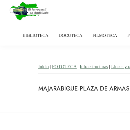
Saltar
Saltar
a
al
la
contenido
El
Historia
navegación
principal
Ferrocarril
del
en
BIBLIOTECA
DOCUTECA
FILMOTECA
principal
Andalucía
ferrocarril
en
Andalucía
Inicio
|
FOTOTECA
|
Infraestructuras
|
Líneas y 
MAJARABIQUE-PLAZA DE ARMAS