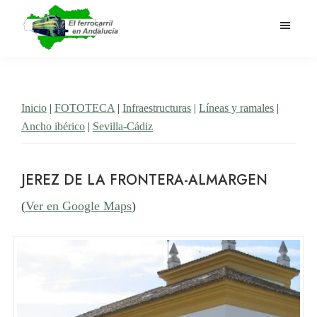
Saltar
al
contenido
El
Historia
principal
Ferrocarril
del
en
Andalucía
ferrocarril
Inicio
|
FOTOTECA
|
Infraestructuras
|
Líneas y ramales
|
en
Ancho ibérico
|
Sevilla-Cádiz
Andalucía
JEREZ DE LA FRONTERA-ALMARGEN
(
Ver en Google Maps
)