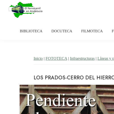
Saltar
Saltar
a
al
la
contenido
El
Historia
navegación
principal
Ferrocarril
del
en
BIBLIOTECA
DOCUTECA
FILMOTECA
principal
Andalucía
ferrocarril
en
Andalucía
Inicio
|
FOTOTECA
|
Infraestructuras
|
Líneas y 
LOS PRADOS-CERRO DEL HIERR