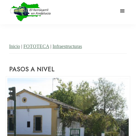
Saltar
al
contenido
El
Historia
principal
Ferrocarril
del
en
Andalucía
ferrocarril
Inicio
|
FOTOTECA
|
Infraestructuras
en
Andalucía
PASOS A NIVEL