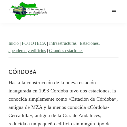
Saltar
al
contenido
El
Historia
principal
Ferrocarril
del
en
Andalucía
ferrocarril
Inicio
|
FOTOTECA
|
Infraestructuras
|
Estaciones,
en
apeaderos y edificios
|
Grandes estaciones
Andalucía
CÓRDOBA
Hasta la construcción de la nueva estación
inaugurada en 1993 Córdoba tuvo dos estaciones, la
conocida simplemente como «Estación de Córdoba»,
antigua de MZA y la menos conocida «Córdoba-
Cercadilla», antigua de la Cia. de Andaluces,
reducida a un pequeño edificio sin ningún tipo de