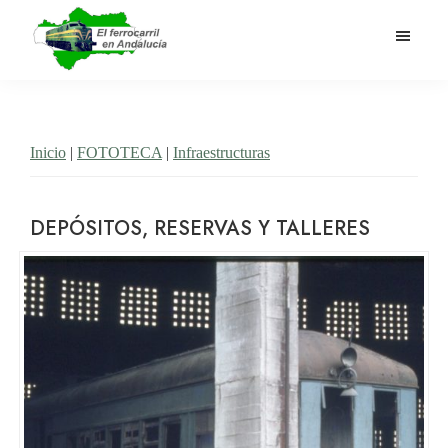
Saltar
al
contenido
El
Historia
principal
Ferrocarril
del
en
Andalucía
ferrocarril
Inicio
|
FOTOTECA
|
Infraestructuras
en
Andalucía
DEPÓSITOS, RESERVAS Y TALLERES