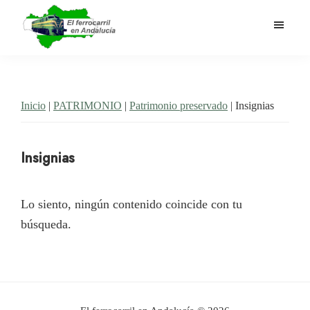
Saltar
al
contenido
El
Historia
principal
Ferrocarril
del
en
Andalucía
ferrocarril
Inicio
|
PATRIMONIO
|
Patrimonio preservado
| Insignias
en
Andalucía
Insignias
Lo siento, ningún contenido coincide con tu
búsqueda.