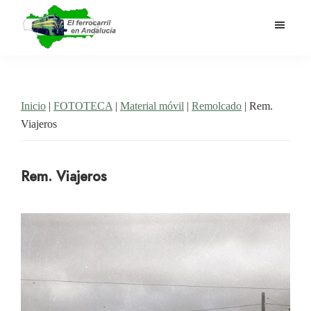
Saltar
al
contenido
El
Historia
principal
Ferrocarril
del
en
Andalucía
ferrocarril
Inicio
|
FOTOTECA
|
Material móvil
|
Remolcado
| Rem.
en
Viajeros
Andalucía
Rem. Viajeros