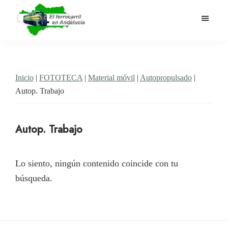
Saltar
al
contenido
El
Historia
principal
Ferrocarril
del
en
Andalucía
ferrocarril
Inicio
|
FOTOTECA
|
Material móvil
|
Autopropulsado
|
en
Autop. Trabajo
Andalucía
Autop. Trabajo
Lo siento, ningún contenido coincide con tu
búsqueda.