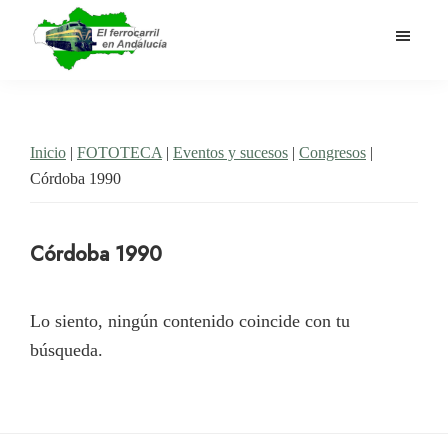
Saltar
al
contenido
El
Historia
principal
Ferrocarril
del
en
Andalucía
ferrocarril
Inicio
|
FOTOTECA
|
Eventos y sucesos
|
Congresos
|
en
Córdoba 1990
Andalucía
Córdoba 1990
Lo siento, ningún contenido coincide con tu
búsqueda.