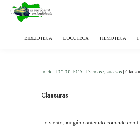
Saltar
Saltar
a
al
la
contenido
El
Historia
navegación
principal
Ferrocarril
del
en
BIBLIOTECA
DOCUTECA
FILMOTECA
principal
Andalucía
ferrocarril
en
Andalucía
Inicio
|
FOTOTECA
|
Eventos y sucesos
| Clausu
Clausuras
Lo siento, ningún contenido coincide con t