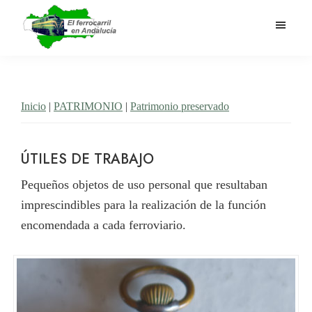
Saltar
al
contenido
El
Historia
principal
Ferrocarril
del
en
Andalucía
ferrocarril
Inicio
|
PATRIMONIO
|
Patrimonio preservado
en
Andalucía
ÚTILES DE TRABAJO
Pequeños objetos de uso personal que resultaban
imprescindibles para la realización de la función
encomendada a cada ferroviario.