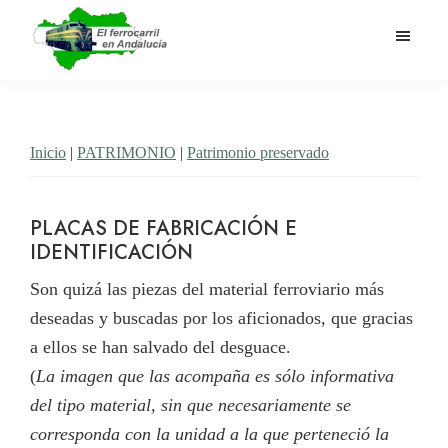
Saltar
al
contenido
El
Historia
principal
Ferrocarril
del
en
Andalucía
ferrocarril
Inicio
|
PATRIMONIO
|
Patrimonio preservado
en
Andalucía
PLACAS DE FABRICACIÓN E
IDENTIFICACIÓN
Son quizá las piezas del material ferroviario más
deseadas y buscadas por los aficionados, que gracias
a ellos se han salvado del desguace.
(
La imagen que las acompaña es sólo informativa
del tipo material, sin que necesariamente se
corresponda con la unidad a la que perteneció la