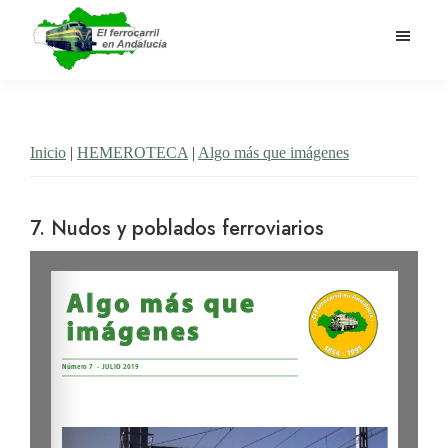
Saltar
al
contenido
El
Historia
principal
Ferrocarril
del
en
Andalucía
ferrocarril
Inicio
|
HEMEROTECA
|
Algo más que imágenes
en
Andalucía
7. Nudos y poblados ferroviarios