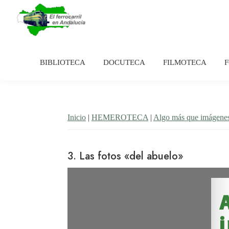
Saltar
Saltar
a
al
la
contenido
El
Historia
navegación
principal
Ferrocarril
del
en
BIBLIOTECA
DOCUTECA
FILMOTECA
principal
Andalucía
ferrocarril
en
Andalucía
Inicio
|
HEMEROTECA
|
Algo más que imágene
3. Las fotos «del abuelo»