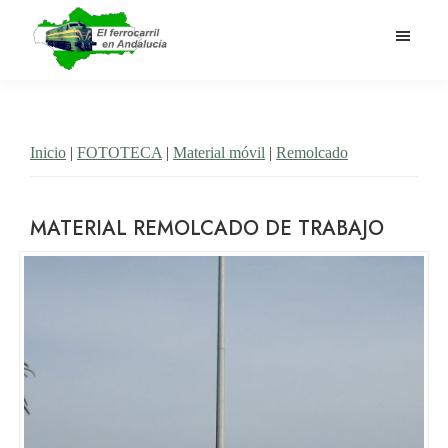
Saltar
al
contenido
El
Historia
principal
Ferrocarril
del
en
Andalucía
ferrocarril
Inicio
|
FOTOTECA
|
Material móvil
|
Remolcado
en
Andalucía
MATERIAL REMOLCADO DE TRABAJO