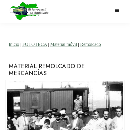
Saltar
al
contenido
El
Historia
principal
Ferrocarril
del
en
Andalucía
ferrocarril
Inicio
|
FOTOTECA
|
Material móvil
|
Remolcado
en
Andalucía
MATERIAL REMOLCADO DE
MERCANCÍAS