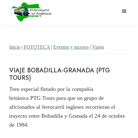
Saltar
al
contenido
El
Historia
principal
Ferrocarril
del
en
Andalucía
ferrocarril
Inicio
|
FOTOTECA
|
Eventos y sucesos
|
Viajes
en
Andalucía
VIAJE BOBADILLA-GRANADA (PTG
TOURS)
Tren especial fletado por la compañía
británica PTG Tours para que un grupo de
aficionados al ferrocarril ingleses recorrieran el
trayecto entre Bobadilla y Granada el 24 de octubre
de 1984.