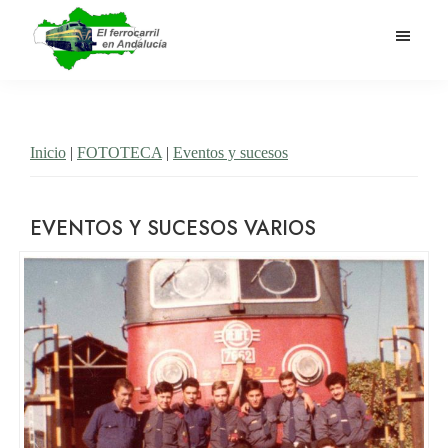
Saltar
al
contenido
El
Historia
principal
Ferrocarril
del
en
Andalucía
ferrocarril
Inicio
|
FOTOTECA
|
Eventos y sucesos
en
Andalucía
EVENTOS Y SUCESOS VARIOS