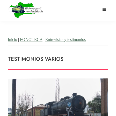
Saltar
al
contenido
El
Historia
principal
Ferrocarril
del
en
Andalucía
ferrocarril
Inicio
|
FONOTECA
|
Entrevistas y testimonios
en
Andalucía
TESTIMONIOS VARIOS