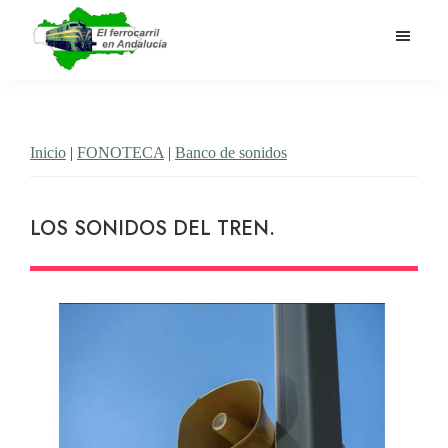
Saltar
al
contenido
El
Historia
principal
Ferrocarril
del
en
Andalucía
ferrocarril
Inicio
|
FONOTECA
|
Banco de sonidos
en
Andalucía
LOS SONIDOS DEL TREN.