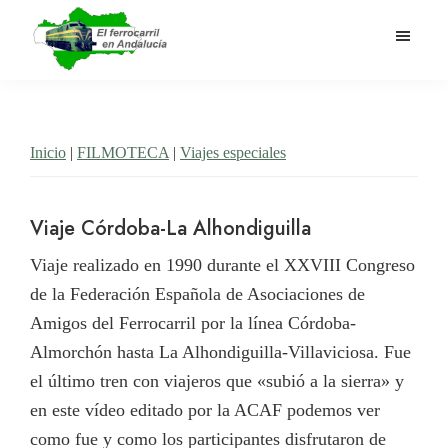
Saltar
al
contenido
El
Historia
principal
Ferrocarril
del
en
Andalucía
ferrocarril
Inicio
|
FILMOTECA
|
Viajes especiales
en
Andalucía
Viaje Córdoba-La Alhondiguilla
Viaje realizado en 1990 durante el XXVIII Congreso
de la Federación Española de Asociaciones de
Amigos del Ferrocarril por la línea Córdoba-
Almorchón hasta La Alhondiguilla-Villaviciosa. Fue
el último tren con viajeros que «subió a la sierra» y
en este vídeo editado por la ACAF podemos ver
como fue y como los participantes disfrutaron de