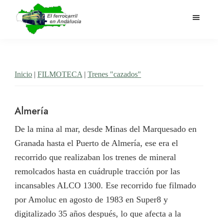
Saltar
al
contenido
El
Historia
principal
Ferrocarril
del
en
Andalucía
ferrocarril
Inicio
|
FILMOTECA
|
Trenes "cazados"
en
Andalucía
Almería
De la mina al mar, desde Minas del Marquesado en
Granada hasta el Puerto de Almería, ese era el
recorrido que realizaban los trenes de mineral
remolcados hasta en cuádruple tracción por las
incansables ALCO 1300. Ese recorrido fue filmado
por Amoluc en agosto de 1983 en Super8 y
digitalizado 35 años después, lo que afecta a la