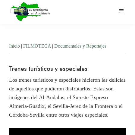
Saltar
al
contenido
El
Historia
principal
Ferrocarril
del
en
Andalucía
ferrocarril
Inicio
|
FILMOTECA
|
Documentales y Reportajes
en
Andalucía
Trenes turísticos y especiales
Los trenes turísticos y especiales hicieron las delicias
de aquellos que pudieron disfrutarlos. Estas son
imágenes del Al-Andalus, el Sureste Expreso
Almería-Guadix, el Sevilla-Jerez de la Frontera o el
Córdoba-Sevilla entre otros viajes especiales.